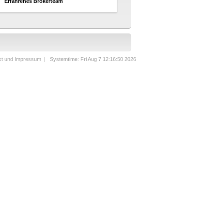
Erfahrenes Brokerteam
kt und Impressum
| Systemtime: Fri Aug 7 12:16:50 2026