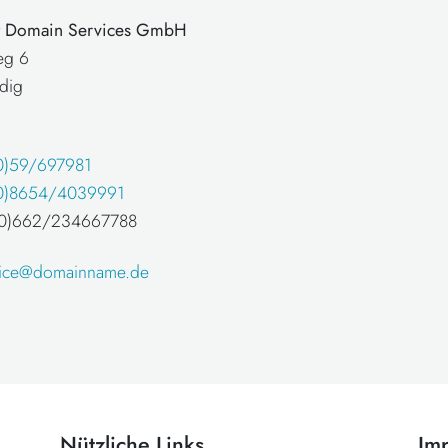
at Domain Services GmbH
eg 6
dig
0)59/697981
0)8654/4039991
 (0)662/234667788
fice@domainname.de
Nützliche Links
Im