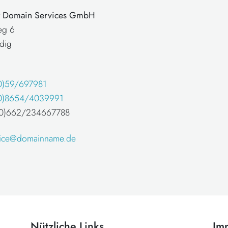
at Domain Services GmbH
eg 6
dig
0)59/697981
0)8654/4039991
 (0)662/234667788
fice@domainname.de
Nützliche Links
Im