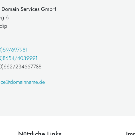
at Domain Services GmbH
eg 6
dig
0)59/697981
0)8654/4039991
 (0)662/234667788
fice@domainname.de
Nützliche Links
Im