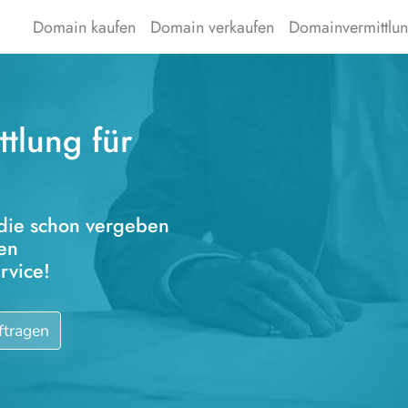
Domain kaufen
Domain verkaufen
Domainvermittlu
tlung für
die schon vergeben
ren
rvice!
ftragen