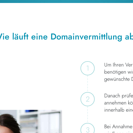
ie läuft eine Domainvermittlung a
Um Ihren Ver
1
benötigen wi
gewünschte 
Danach prüfen
2
annehmen kön
innerhalb ei
Bei Annahme 
3