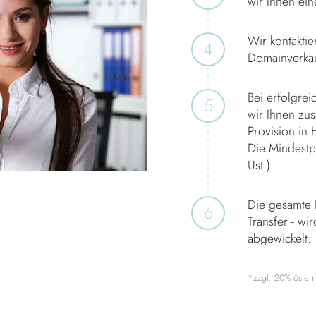
wir Ihnen ei
Wir kontakti
4
Domainverkau
Bei erfolgre
5
wir Ihnen zus
Provision in
Die Mindestpr
Ust.).
Die gesamte D
6
Transfer - wi
abgewickelt.
*zzgl. 20% österr. 