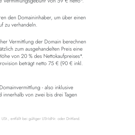
ne Vermittlungsgebühr von 59 € netto*.
eren den Domaininhaber, um über einen
f zu verhandeln.
icher Vermittlung der Domain berechnen
ätzlich zum ausgehandelten Preis eine
 Höhe von 20 % des Nettokaufpreises*.
ovision beträgt netto 75 € (90 € inkl.
omainvermittlung - also inklusive
rd innerhalb von zwei bis drei Tagen
USt., entfällt bei gültiger USt-IdNr. oder Drittland.