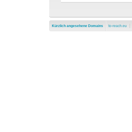
Kürzlich angesehene Domains
to-reach.eu