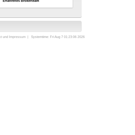
Erfahrenes Brokerteam
kt und Impressum
| Systemtime: Fri Aug 7 01:23:06 2026