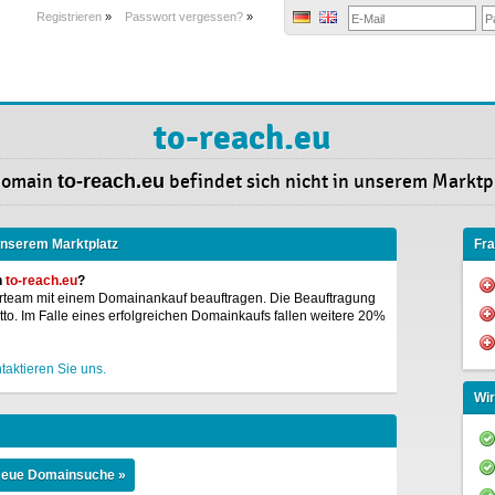
Registrieren
»
Passwort vergessen?
»
to-reach.eu
Domain
to-reach.eu
befindet sich nicht in unserem Marktpl
 unserem Marktplatz
Fr
n
to-reach.eu
?
rteam mit einem Domainankauf beauftragen. Die Beauftragung
o. Im Falle eines erfolgreichen Domainkaufs fallen weitere 20%
taktieren Sie uns.
Wir