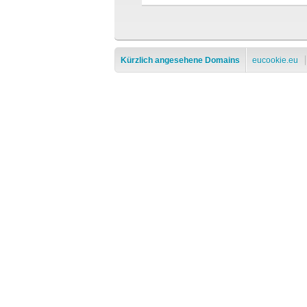
Kürzlich angesehene Domains
eucookie.eu