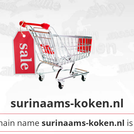
surinaams-koken.nl
main name
surinaams-koken.nl
is