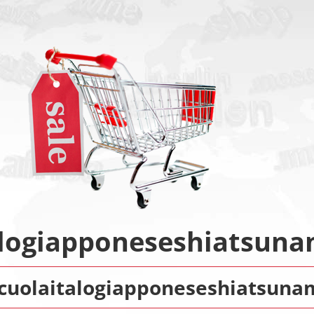
alogiapponeseshiatsunam
cuolaitalogiapponeseshiatsunam