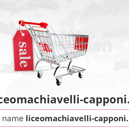
iceomachiavelli-capponi.
n name
liceomachiavelli-capponi.