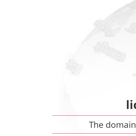
l
The domai